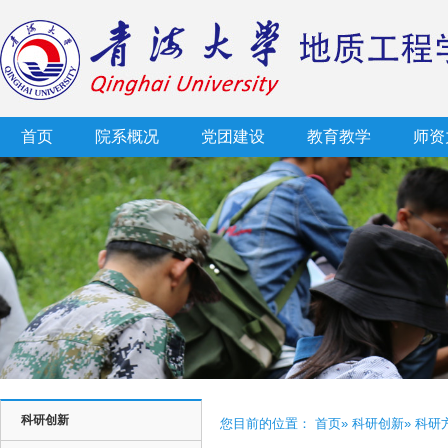
首页
院系概况
党团建设
教育教学
师资
科研创新
您目前的位置：
首页
»
科研创新
» 科研