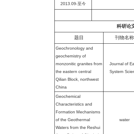
2013.09-至今
科研论
题目
刊物名称
Geochronology and
geochemistry of
monzonitic granites from
Journal of Ea
the eastern central
System Scie
Qilian Block, northwest
China
Geochemical
Characteristics and
Formation Mechanisms
of the Geothermal
water
Waters from the Reshui