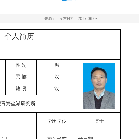
来源： 发布日期：2017-06-03
个人简历
性 别
男
民 族
汉
籍 贯
汉
院青海盐湖研究所
学
学历学位
博士
4.12
学习形式
全日制