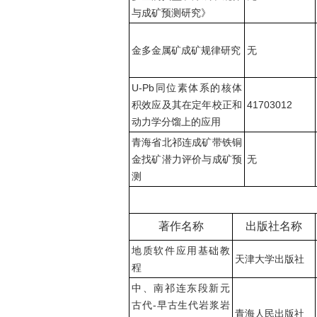
与成矿预测研究》
金多金属矿成矿规律研究
无
U-Pb同位素体系的核体
积效应及其在定年校正和
41703012
动力学分馏上的应用
青海省北祁连成矿带铁铜
金找矿潜力评价与成矿预
无
测
著作名称
出版社名称
地质软件应用基础教
天津大学出版社
程
中、南祁连东段新元
古代-早古生代岩浆岩
青海人民出版社