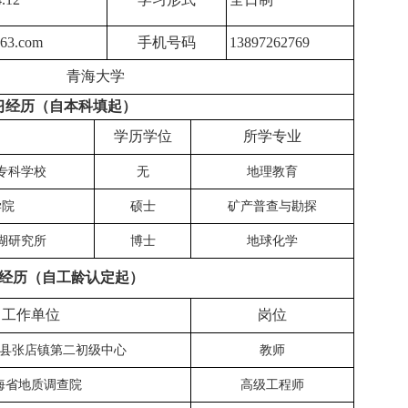
163.com
手机号码
13897262769
青海大学
习经历（自本科填起）
学历学位
所学专业
专科学校
无
地理教育
学院
硕士
矿产普查与勘探
湖研究所
博士
地球化学
经历（自工龄认定起）
工作单位
岗位
县张店镇第二初级中心
教师
海省地质调查院
高级工程师