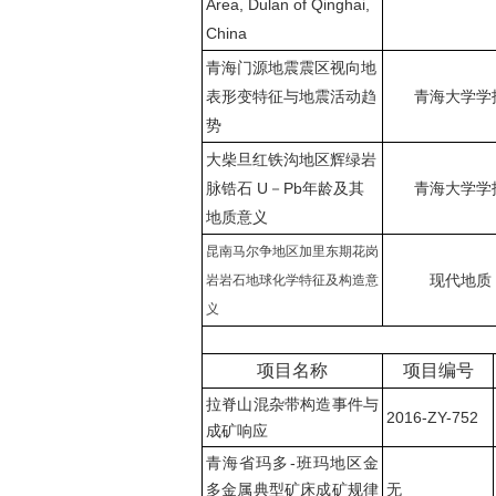
Area, Dulan of Qinghai,
China
青海门源地震震区视向地
表形变特征与地震活动趋
青海大学学
势
大柴旦红铁沟地区辉绿岩
脉锆石 U－Pb年龄及其
青海大学学
地质意义
昆南马尔争地区加里东期花岗
现代地质
岩岩石地球化学特征及构造意
义
项目名称
项目编号
拉脊山混杂带构造事件与
2016-ZY-752
成矿响应
青海省玛多-班玛地区金
多金属典型矿床成矿规律
无