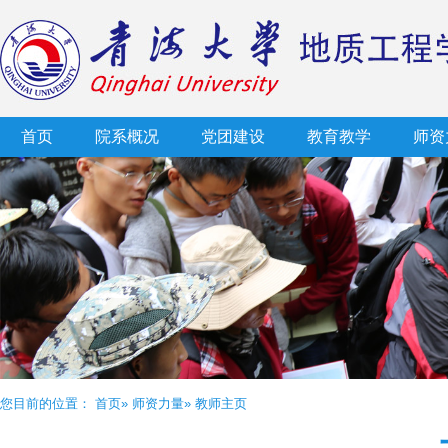
首页
院系概况
党团建设
教育教学
师资
您目前的位置：
首页
»
师资力量
» 教师主页