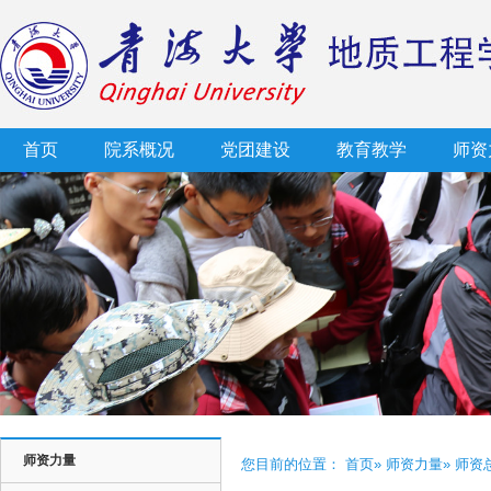
首页
院系概况
党团建设
教育教学
师资
师资力量
您目前的位置：
首页
»
师资力量
» 师资