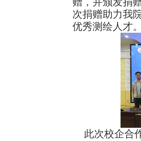
赠，并颁发捐
次捐赠助力我
优秀测绘人才
此次校企合