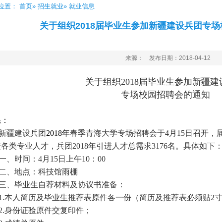
位置：
首页
»
招生就业
» 就业信息
关于组织2018届毕业生参加新疆建设兵团专
来源： 发布日期：2018-04-12
关于组织
201
8
届毕业生参加新疆建
专场校园招聘会的通知
系：
新疆建设兵团
2018年
春季青海大学专场招聘会于
4月15日召开，
进各类专业人才
，
兵团
2018年引进人才总
需求
3176名。具体如下
一、
时间：
4
月
15
日
上午
10
：
00
二、
地点：
科技馆雨棚
三、
毕业生自荐材料及协议书
准备：
1.本人简历及毕业生推荐表原件各一份（简历及推荐表必须贴2
2.身份证验原件交复印件；