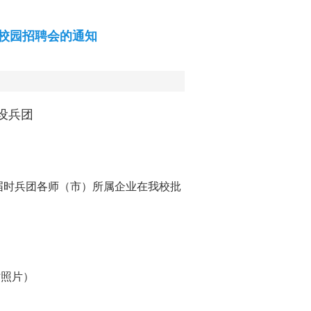
场校园招聘会的通知
设兵团
届时
兵团
各师（市）所属企业
在我校批
：
寸照片）