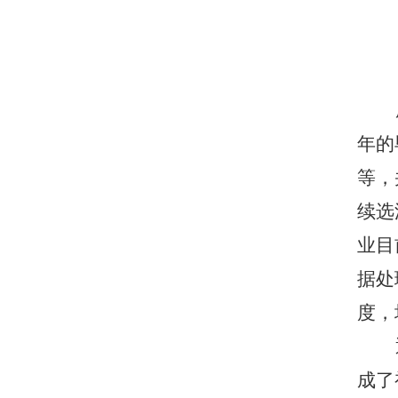
年的
等，
续选
业目
据处
度，
成了